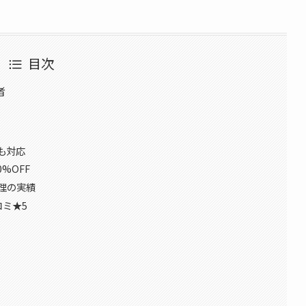
目次
者
も対応
%OFF
理の実績
コミ★5