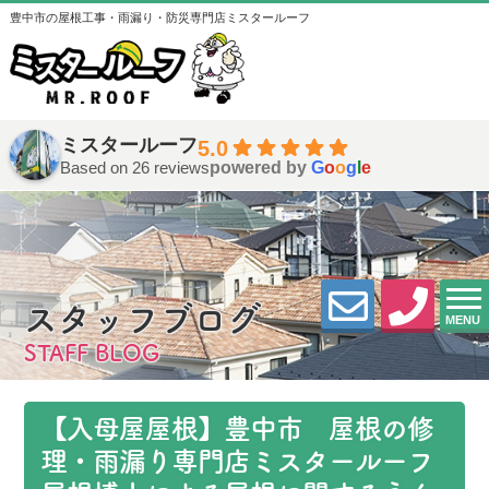
豊中市の屋根工事・雨漏り・防災専門店ミスタールーフ
ミスタールーフ
5.0
Based on 26 reviews
powered by
G
o
o
g
l
e
スタッフブログ
MENU
STAFF BLOG
【入母屋屋根】豊中市 屋根の修
理・雨漏り専門店ミスタールーフ