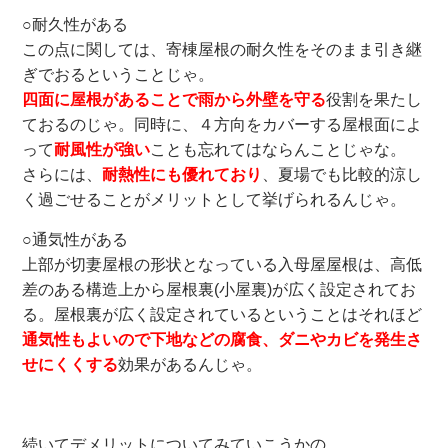
○耐久性がある
この点に関しては、寄棟屋根の耐久性をそのまま引き継
ぎでおるということじゃ。
四面に屋根があることで雨から外壁を守る
役割を果たし
ておるのじゃ。同時に、４方向をカバーする屋根面によ
って
耐風性が強い
ことも忘れてはならんことじゃな。
さらには、
耐熱性にも優れており
、夏場でも比較的涼し
く過ごせることがメリットとして挙げられるんじゃ。
○通気性がある
上部が切妻屋根の形状となっている入母屋屋根は、高低
差のある構造上から屋根裏(小屋裏)が広く設定されてお
る。屋根裏が広く設定されているということはそれほど
通気性もよいので下地などの腐食、ダニやカビを発生さ
せにくくする
効果があるんじゃ。
続いてデメリットについてみていこうかの。