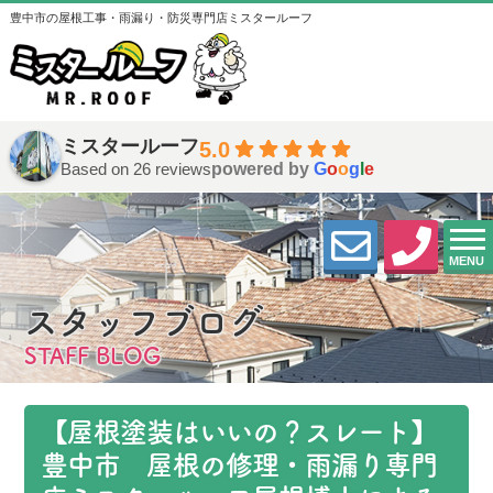
豊中市の屋根工事・雨漏り・防災専門店ミスタールーフ
ミスタールーフ
5.0
Based on 26 reviews
powered by
G
o
o
g
l
e
MENU
スタッフブログ
STAFF BLOG
【屋根塗装はいいの？スレート】
豊中市 屋根の修理・雨漏り専門