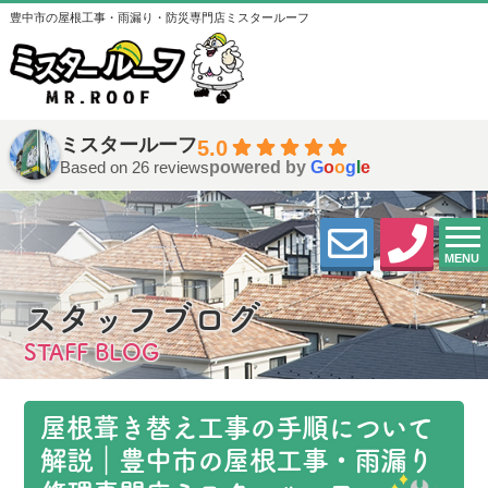
豊中市の屋根工事・雨漏り・防災専門店ミスタールーフ
ミスタールーフ
5.0
Based on 26 reviews
powered by
G
o
o
g
l
e
MENU
スタッフブログ
STAFF BLOG
屋根葺き替え工事の手順について
解説｜豊中市の屋根工事・雨漏り