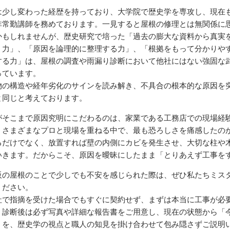
は少し変わった経歴を持っており、大学院で歴史学を専攻し、現在
非常勤講師を務めております。一見すると屋根の修理とは無関係に
かもしれませんが、歴史研究で培った「過去の膨大な資料から真実
く力」、「原因を論理的に整理する力」、「根拠をもって分かりや
する力」は、屋根の調査や雨漏り診断において他社にはない強固な
っています。
物の構造や経年劣化のサインを読み解き、不具合の根本的な原因を
と同じと考えております。
がそこまで原因究明にこだわるのは、家業である工務店での現場経
、さまざまなプロと現場を重ねる中で、最も恐ろしさを痛感したの
るだけでなく、放置すれば壁の内側にカビを発生させ、大切な柱や
いきます。だからこそ、原因を曖昧にしたまま「とりあえず工事を
阪の屋根のことで少しでも不安を感じられた際は、ぜひ私たちミス
ください。
社で指摘を受けた場合でもすぐに契約せず、まずは本当に工事が必
。診断後は必ず写真や詳細な報告書をご用意し、現在の状態から「
」を、歴史学の視点と職人の知見を掛け合わせて包み隠さずご説明