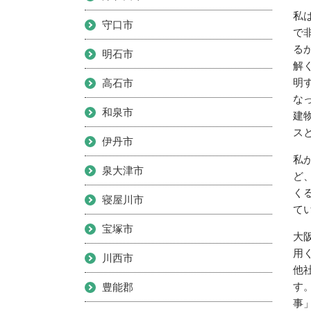
私
守口市
で
る
明石市
解
明
高石市
な
和泉市
建
ス
伊丹市
私
泉大津市
ど
く
寝屋川市
て
宝塚市
大
用
川西市
他
す
豊能郡
事