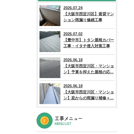
2026.07.24
【大阪市西淀川区】賃貸マン
ション雨漏り修繕工事
2026.07.02
【豊中市】トタン屋根カバー
工事・イタチ侵入対策工事
2026.06.18
【大阪市西淀川区・マンショ
ン】予算を抑えた屋根の応...
2026.06.18
【大阪市西淀川区・マンショ
ン】庇からの雨漏り補修＋...
工事メニュー
MENU LIST