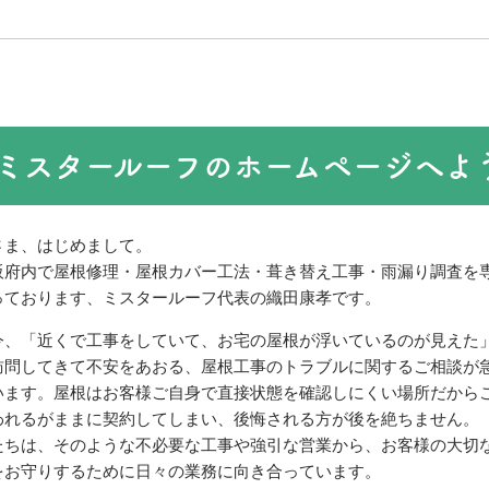
ミスタールーフのホームページへよ
さま、はじめまして。
阪府内で屋根修理・屋根カバー工法・葺き替え工事・雨漏り調査を
っております、ミスタールーフ代表の織田康孝です。
今、「近くで工事をしていて、お宅の屋根が浮いているのが見えた
訪問してきて不安をあおる、屋根工事のトラブルに関するご相談が
います。屋根はお客様ご自身で直接状態を確認しにくい場所だから
われるがままに契約してしまい、後悔される方が後を絶ちません。
たちは、そのような不必要な工事や強引な営業から、お客様の大切
をお守りするために日々の業務に向き合っています。