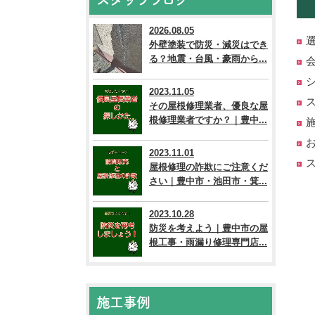
2026.08.05
外壁塗装で防災・減災はでき
る？地震・台風・豪雨から...
2023.11.05
その屋根修理業者、優良な屋
根修理業者ですか？｜豊中...
2023.11.01
屋根修理の詐欺にご注意くだ
さい｜豊中市・池田市・箕...
2023.10.28
防災を考えよう｜豊中市の屋
根工事・雨漏り修理専門店...
施工事例