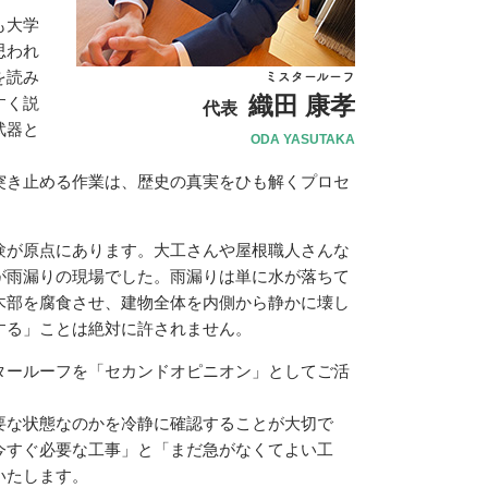
も大学
思われ
を読み
ミスタールーフ
織田 康孝
すく説
代表
武器と
ODA YASUTAKA
突き止める作業は、歴史の真実をひも解くプロセ
験が原点にあります。大工さんや屋根職人さんな
が雨漏りの現場でした。雨漏りは単に水が落ちて
木部を腐食させ、建物全体を内側から静かに壊し
する」ことは絶対に許されません。
タールーフを「セカンドオピニオン」としてご活
要な状態なのかを冷静に確認することが大切で
今すぐ必要な工事」と「まだ急がなくてよい工
いたします。