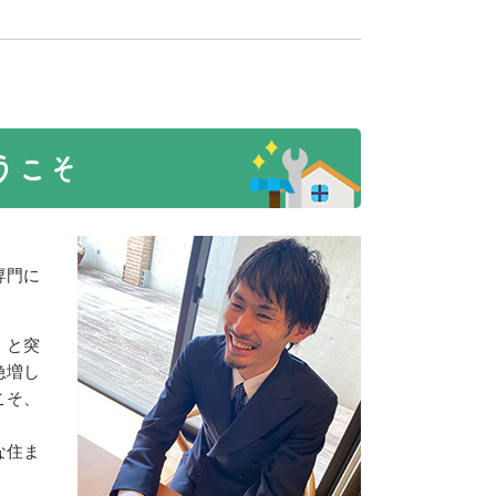
うこそ
専門に
」と突
急増し
こそ、
な住ま