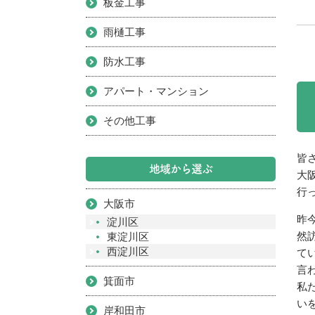
板金工事
雨樋工事
防水工事
アパート・マンション
その他工事
皆
地域から選ぶ
大
行
大阪市
昨
淀川区
然
東淀川区
西淀川区
て
言
箕面市
私
い
岸和田市