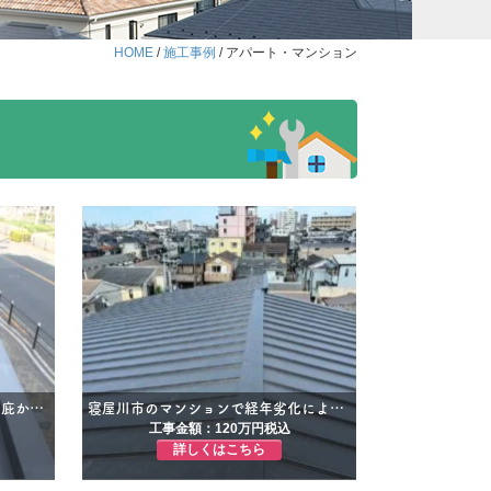
HOME
/
施工事例
/
アパート・マンション
【大阪市西淀川区・マンション】庇からの雨漏り補修＋外壁塗装｜入居率を意識したアースカラー提案｜オーナー様向け事例
寝屋川市のマンションで経年劣化による雨漏り被害｜立平カバー工法をご提案☆
工事金額：120万円税込
詳しくはこちら