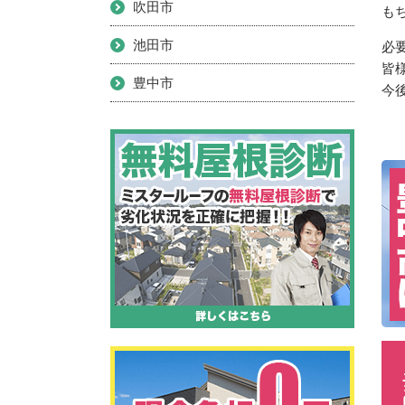
吹田市
も
池田市
必
皆
豊中市
今