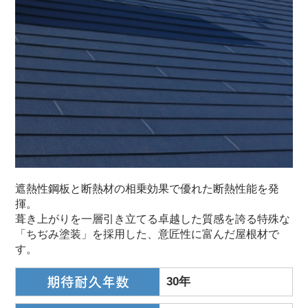
遮熱性鋼板と断熱材の相乗効果で優れた断熱性能を発
揮。
葺き上がりを一層引き立てる卓越した質感を誇る特殊な
「ちぢみ塗装」を採用した、意匠性に富んだ屋根材で
す。
期待耐久年数
30年