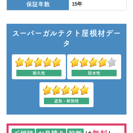
保証年数
15年
スーパーガルテクト屋根材デー
タ
耐久性
防水性
遮熱・断熱性