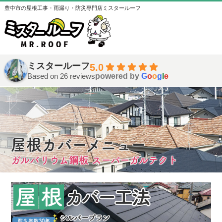
豊中市の屋根工事・雨漏り・防災専門店ミスタールーフ
ミスタールーフ
5.0
Based on 26 reviews
powered by
G
o
o
g
l
e
屋根カバーメニュー
ガルバリウム鋼板 スーパーガルテクト