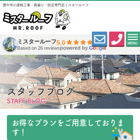
豊中市の屋根工事・雨漏り・防災専門店ミスタールーフ
ミスタールーフ
5.0
MENU
Based on 26 reviews
powered by
G
o
o
g
l
e
スタッフブログ
STAFF BLOG
お得なプランをご用意しておりま
す！