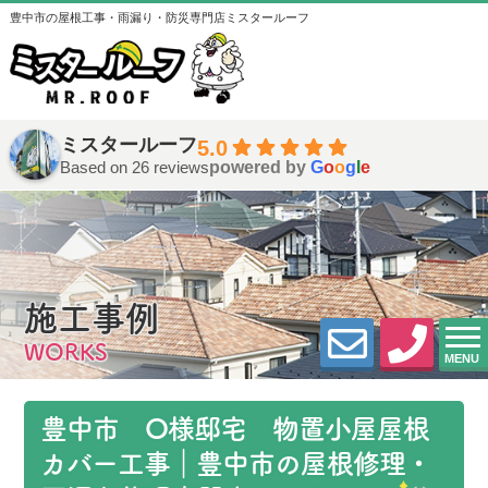
豊中市の屋根工事・雨漏り・防災専門店ミスタールーフ
ミスタールーフ
5.0
Based on 26 reviews
powered by
G
o
o
g
l
e
施工事例
WORKS
MENU
豊中市 O様邸宅 物置小屋屋根
カバー工事｜豊中市の屋根修理・