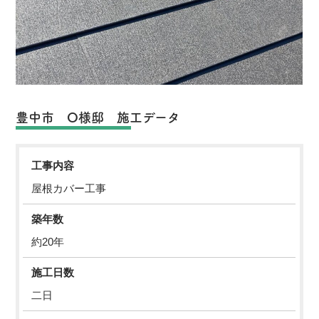
豊中市 O様邸 施工データ
工事内容
屋根カバー工事
築年数
約20年
施工日数
二日