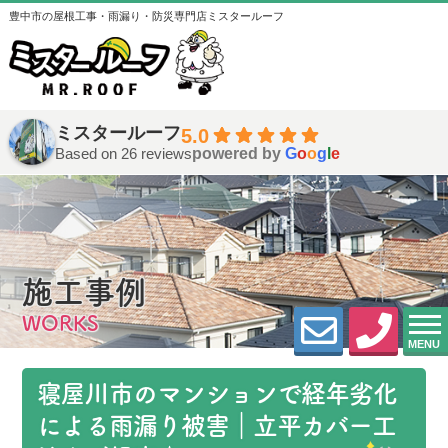
豊中市の屋根工事・雨漏り・防災専門店ミスタールーフ
ミスタールーフ
5.0
Based on 26 reviews
powered by
G
o
o
g
l
e
施工事例
WORKS
MENU
寝屋川市のマンションで経年劣化
による雨漏り被害｜立平カバー工