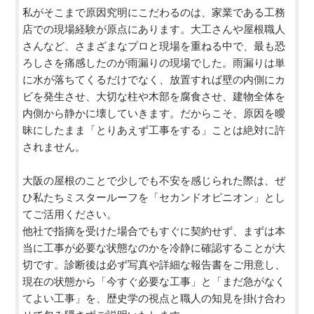
私がそこまで原因究明にこだわるのは、家業である工務
店での現場経験が原点にあります。大工さんや屋根職人
さんなど、さまざまなプロと現場を重ねる中で、最も恐
ろしさを痛感したのが雨漏りの現場でした。雨漏りは単
に水が落ちてくるだけでなく、放置すれば壁の内側にカ
ビを発生させ、大切な柱や木部を腐食させ、建物全体を
内側から静かに壊していきます。だからこそ、原因を曖
昧にしたまま「とりあえず工事をする」ことは絶対に許
されません。
大阪の屋根のことで少しでも不安を感じられた際は、ぜ
ひ私たちミスタールーフを「セカンドオピニオン」とし
てご活用ください。
他社で指摘を受けた場合でもすぐに契約せず、まずは本
当に工事が必要な状態なのかを冷静に確認することが大
切です。診断後は必ず写真や詳細な報告書をご用意し、
現在の状態から「今すぐ必要な工事」と「まだ急がなく
てよい工事」を、歴史学の視点と職人の知見を掛け合わ