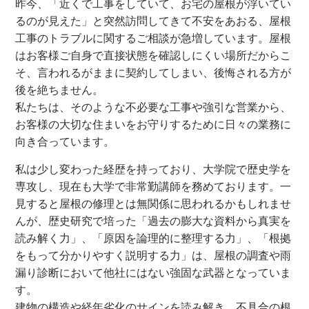
昨今、「近くで工事をしていて、お宅の屋根が浮いてい
るのが見えた」と突然訪問してきて不安をあおる、屋根
工事のトラブルに関するご相談が急増しています。屋根
はお客様ご自身で直接状態を確認しにくい場所だからこ
そ、言われるがままに契約してしまい、後悔される方が
後を絶ちません。
私たちは、そのような不必要な工事や強引な営業から、
お客様の大切な住まいをお守りするために日々の業務に
向き合っています。
私は少し変わった経歴を持っており、大学院で歴史学を
専攻し、現在も大学で非常勤講師を務めております。一
見すると屋根の修理とは無関係に思われるかもしれませ
んが、歴史研究で培った「過去の膨大な資料から真実を
読み解く力」、「原因を論理的に整理する力」、「根拠
をもって分かりやすく説明する力」は、屋根の調査や雨
漏り診断において他社にはない強固な武器となっていま
す。
建物の構造や経年劣化のサインを読み解き、不具合の根