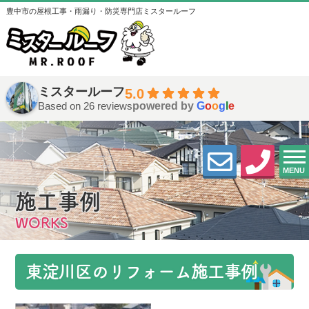
豊中市の屋根工事・雨漏り・防災専門店ミスタールーフ
ミスタールーフ
5.0
Based on 26 reviews
powered by
G
o
o
g
l
e
MENU
施工事例
WORKS
東淀川区のリフォーム施工事例