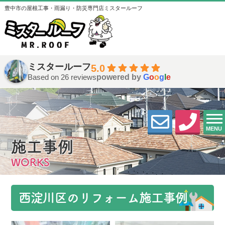
豊中市の屋根工事・雨漏り・防災専門店ミスタールーフ
ミスタールーフ
5.0
Based on 26 reviews
powered by
G
o
o
g
l
e
MENU
施工事例
WORKS
西淀川区のリフォーム施工事例