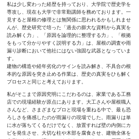
私は少し変わった経歴を持っており、大学院で歴史学を
専攻し、現在も大学で非常勤講師を務めております。一
見すると屋根の修理とは無関係に思われるかもしれませ
んが、歴史研究で培った「過去の膨大な資料から真実を
読み解く力」、「原因を論理的に整理する力」、「根拠
をもって分かりやすく説明する力」は、屋根の調査や雨
漏り診断において他社にはない強固な武器となっていま
す。
建物の構造や経年劣化のサインを読み解き、不具合の根
本的な原因を突き止める作業は、歴史の真実をひも解く
プロセスと同じと考えております。
私がそこまで原因究明にこだわるのは、家業である工務
店での現場経験が原点にあります。大工さんや屋根職人
さんなど、さまざまなプロと現場を重ねる中で、最も恐
ろしさを痛感したのが雨漏りの現場でした。雨漏りは単
に水が落ちてくるだけでなく、放置すれば壁の内側にカ
ビを発生させ、大切な柱や木部を腐食させ、建物全体を